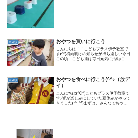
おやつを買いに行こう
未分類
こんにちは！！こどもプラス伊予教室で
す(^^)梅雨明けの知らせが待ち遠しい今日
この頃、こども達は毎日元気に活動に取
り組んでいます(^^♪今日はみんなでおや
つを買いに行って来ました。(⌒∇⌒)どれ
にしようかな？これ！これにしよう！！
今日のおや...
おやつを食べに行こう(^^♪（放デ
未分類
イ）
こんにちは(^O^)こどもプラス伊予教室で
す♪皆が楽しみにしていた夏休みがやって
きました(*^_^*)まずは、みんなでおやつ
を食べに行って来ました♡ 大好きマクド
ナルド(*'ω'*)ワクワク 自分で注文出来る
かな？(*'▽')大きな声で、言...