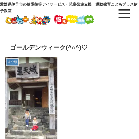
愛媛県伊予市の放課後等デイサービス・児童発達支援 運動療育こどもプラス伊
予教室
ゴールデンウィーク(^○^)♡
未分類