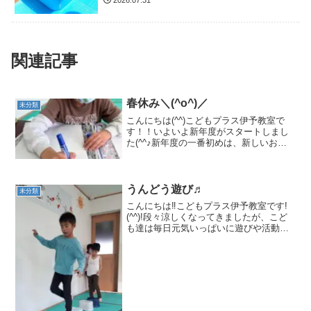
2026.07.31
関連記事
春休み＼(^o^)／
未分類
こんにちは(^^)こどもプラス伊予教室で
す！！いよいよ新年度がスタートしまし
た(^^♪新年度の一番初めは、新しいお友
達が増えたので自分で自己紹介を書き発
表しました☆名前を書いたり、自分の好
きな事や、好きな絵を紙いっぱいに描き
ました!(^^)...
うんどう遊び♬
未分類
こんにちは‼こどもプラス伊予教室です!
(^^)!段々涼しくなってきましたが、こど
も達は毎日元気いっぱいに遊びや活動を
楽しんでいます(⌒∇⌒)毎日うんどう遊び
も頑張っていますよ！先ずは、イス渡
り。バランスよく渡れるかな？合流した
ら、ジャンケン...