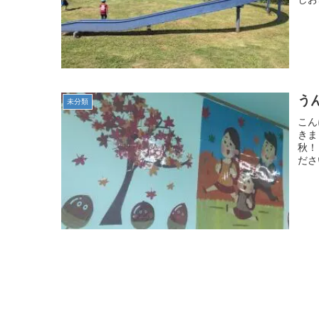
うん
未分類
こん
きま
秋！
ださ