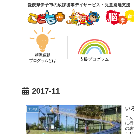
愛媛県伊予市の放課後等デイサービス・児童発達支援
柳沢運動
支援プログラム
プログラムとは
2017-11
いろ
未分類
こん
に行
の表
しお