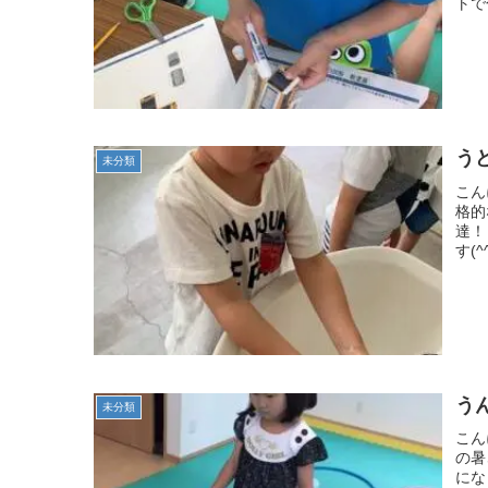
トで
うど
未分類
こん
格的
達！
す(
う
未分類
こん
の暑
にな