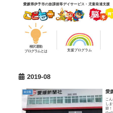
愛媛県伊予市の放課後等デイサービス・児童発達支援
柳沢運動
支援プログラム
プログラムとは
2019-08
愛
未分類
こん
しま
節！
(^