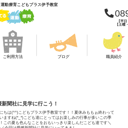
 運動療育こどもプラス伊予教室
08
【平日：
【土曜・
ご利用方法
ブログ
職員紹介
媛新聞社に見学に行こう！
にちは(^^)こどもプラス伊予教室です！！夏休みももぉ終わって
いますね(*_*)こども達にとってはお楽しみの行事が多いこの季
！この夏も色んなことをおもいっきり楽しんだこども達です＼
o^)／今回は愛媛新聞社に見学にいってきまし...