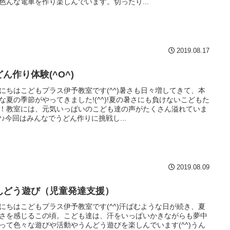
色んな電車を作り楽しんでいます。切ったり...
2019.08.17
ん作り体験(^O^)
にちはこどもプラス伊予教室です(^^)暑さも日々増してきて、本
な夏の季節がやってきました!(^^)!夏の暑さにも負けないこどもた
！教室には、元気いっぱいのこども達の声がたくさん溢れていま
^^♪今回はみんなでうどん作りに挑戦し...
2019.08.09
んどう遊び（児童発達支援）
にちはこどもプラス伊予教室です(^^)汗ばむような日が続き、夏
さを感じるこの頃。こども達は、汗をいっぱいかきながらも夢中
って色々な遊びや活動やうんどう遊びを楽しんでいます(^^)うん