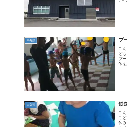
プー
未分類
こん
ども
プー
体を
鉄道
未分類
こん
こど
休み