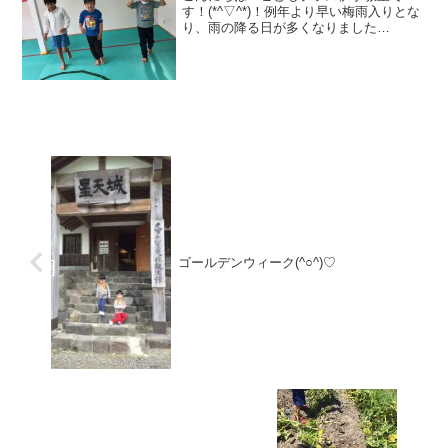
す！(*^▽^*)！例年より早い梅雨入りとな
り、雨の降る日が多くなりました
が・・・雨にも負けず今日もこどもプラ
スのこども達は元気に遊びや活動を楽し
んでいます！毎日！！うんどう遊び頑張
っていますよぉ～(^O^...
ゴールデンウィーク(^○^)♡