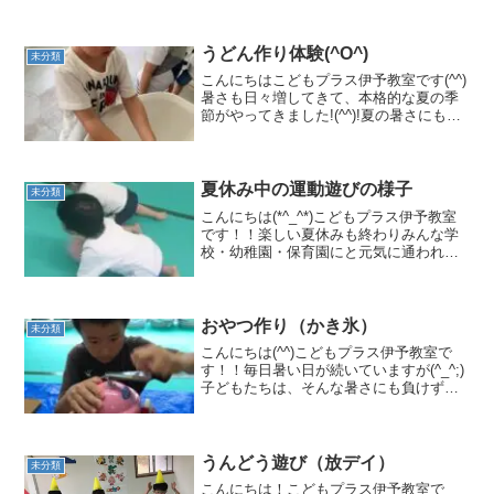
うどん作り体験(^O^)
未分類
こんにちはこどもプラス伊予教室です(^^)
暑さも日々増してきて、本格的な夏の季
節がやってきました!(^^)!夏の暑さにも負
けないこどもた達！！教室には、元気い
っぱいのこども達の声がたくさん溢れて
います(^^♪今回はみんなでうどん作りに
挑戦し...
夏休み中の運動遊びの様子
未分類
こんにちは(*^_^*)こどもプラス伊予教室
です！！楽しい夏休みも終わりみんな学
校・幼稚園・保育園にと元気に通われて
おります。夏休み中、いろいろな場所に
行き体験・経験をするだけでなく、教室
内でも運動遊びに力いっぱい取り組みま
した。その一部を...
おやつ作り（かき氷）
未分類
こんにちは(^^)こどもプラス伊予教室で
す！！毎日暑い日が続いていますが(^_^;)
子どもたちは、そんな暑さにも負けず毎
日元気にうんどう遊びや色々な活動に取
り組んでいます!(^^)!そんな
中・・・・・・いつも楽しみにしている
おやつの時間にみ...
うんどう遊び（放デイ）
未分類
こんにちは！こどもプラス伊予教室で