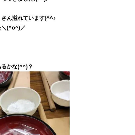
ん溢れています(^^♪
(^o^)／
かな(^^)？