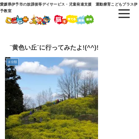
愛媛県伊予市の放課後等デイサービス・児童発達支援 運動療育こどもプラス伊
予教室
¨黄色い丘¨に行ってみたよ!(^^)!
未分類