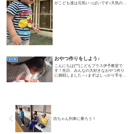
がこども達は元気いっぱいです♪天気のい
い日にみんなでしおさい公園へ出かけ楽
しんできました☆公園に到着！！
今日は何して遊ぼうかな？？ゆりかごみ
たいにゆらゆら～く...
おやつ作りをしよう♪
未分類
こんにちは(^^)こどもプラス伊予教室で
す！先日、みんなの大好きなおやつ作り
に挑戦しました～♪まずはしっかり手を洗
います(^o^)／ハンドソープを手に付けて
ゴシゴシッ☆ まずは、箱を開けて～♪メ
ロン味とイチゴ味( *´艸｀) 袋から出して
ボ...
坊ちゃん列車に乗ろう！