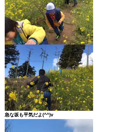
急な坂も平気だよ(^^)v