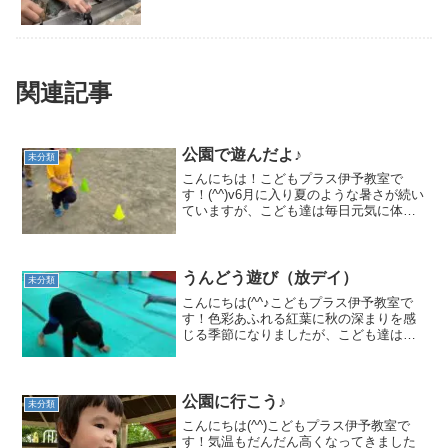
関連記事
公園で遊んだよ♪
未分類
こんにちは！こどもプラス伊予教室で
す！(^^)v6月に入り夏のような暑さが続い
ていますが、こども達は毎日元気に体を
動かし楽しく過ごしています＼(^o^)／み
んなで福徳泉公園で楽しんできました！
まずはかけっこ！元気に駆けていきま
す！(^o^)...
うんどう遊び（放デイ）
未分類
こんにちは(^^♪こどもプラス伊予教室で
す！色彩あふれる紅葉に秋の深まりを感
じる季節になりましたが、こども達は元
気いっぱいうんどう遊びを楽しんでいま
す(^O^)／クマ歩きやイス体操で楽しく体
幹やバランス感覚を養います！ イチ
ニッ！ イ...
公園に行こう♪
未分類
こんにちは(^^)こどもプラス伊予教室で
す！気温もだんだん高くなってきました