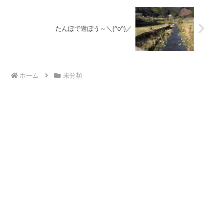
たんぼで遊ぼう～＼(^o^)／
ホーム
未分類