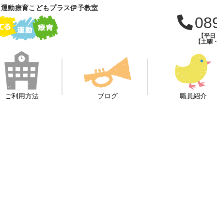
 運動療育こどもプラス伊予教室
08
【平日：
【土曜・
ご利用方法
ブログ
職員紹介