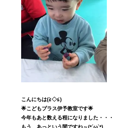
こんにちは(≧◇≦)
🌟こどもプラス伊予教室です🌟
今年もあと数える程になりました・・・
もう、あっという間ですね～(*´ω`*)