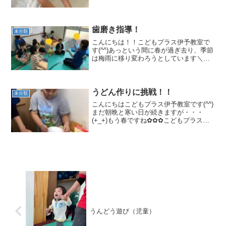
けないこどもた達！！教室には、元気い
っぱいのこども達の声がたくさん溢れて
います(^^♪今回はみんなでうどん作りに
挑戦し...
歯磨き指導！
未分類
こんにちは！！こどもプラス伊予教室で
す(^^)あっという間に春が過ぎ去り、季節
は梅雨に移り変わろうとしています＼
(◎o◎)／6月に入り6日～１０日まで歯の
衛生週間が始まりました。こどもプラス
伊予教室でも歯磨きの習慣を身につけた
いと思いみんな...
うどん作りに挑戦！！
未分類
こんにちはこどもプラス伊予教室です(^^)
まだ朝晩と寒い日が続きますが・・・
(+_+)もう春ですね✿✿✿こどもプラス伊
予教室の子ども達は今日も元気です＼
(^o^)／元気なこども達はとっても食欲旺
盛！！そんなこども達の声に応えてみん
なが大好き...
うんどう遊び（児童）