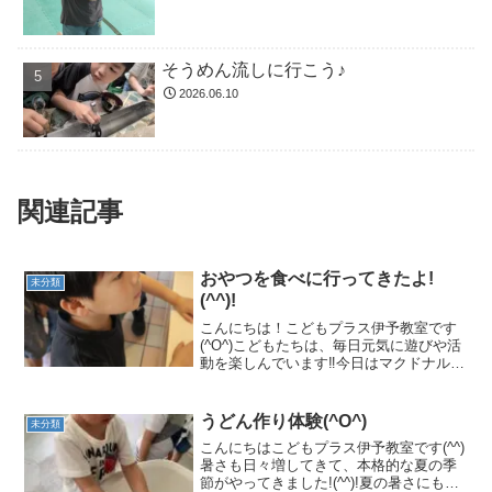
そうめん流しに行こう♪
2026.06.10
関連記事
おやつを食べに行ってきたよ!
未分類
(^^)!
こんにちは！こどもプラス伊予教室です
(^O^)こどもたちは、毎日元気に遊びや活
動を楽しんでいます‼今日はマクドナルド
におやつを食べに行って来ました!(^^)!ぼ
くは何を注文しようかな？注文いいです
か？ぼくはソフトクリームお願いします
うどん作り体験(^O^)
未分類
(^^)...
こんにちはこどもプラス伊予教室です(^^)
暑さも日々増してきて、本格的な夏の季
節がやってきました!(^^)!夏の暑さにも負