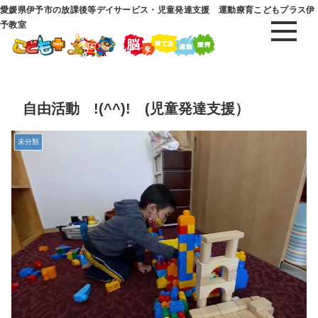
愛媛県伊予市の放課後等デイサービス・児童発達支援 運動療育こどもプラス伊
予教室
自由活動 !(^^)! (児童発達支援）
未分類