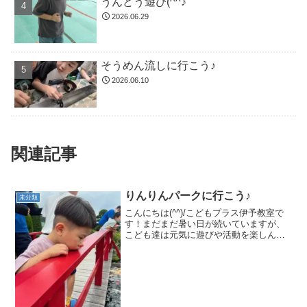
うんどう遊び(^^♪
2026.06.29
そうめん流しに行こう♪
2026.06.10
関連記事
りんりんパークに行こう♪
未分類
こんにちは(^^)/こどもプラス伊予教室で
す！まだまだ暑い日が続いていますが、
こども達は元気に遊びや活動を楽しんで
います(^－^)天気のいい日に西条市にある
りんりんパークに遊びに行ってきました
(^^)/たくさん鯉を発見★池の鯉さんにご
はんを...