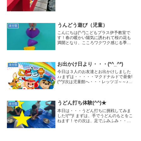
うんどう遊び（児童）
未分類
こんにちは(^-^)こどもプラス伊予教室で
す！春の暖かい陽気に誘われて桜の花も
満開となり、こころワクワク感じる季節
になりました🌸こども達は今日も元気に
うんどう遊びを楽しんでいます!バランス
ボードとイス渡りでウオーミングアップ
(*^^)vレッ...
お出かけ日より・・・(*^_^*)
未分類
今日は３人のお友達とお出かけしました
♪♪まずは・・・・・マクドナルドで昼食!
(^^)!次は児童館へ・・・レッツゴ～～♪近
くのコンビニへおやつを買いにいきまし
た!(^^)!何にしようかなぁ～？これくださ
い！自分で選んだおやつはおいしいなぁ
～♡...
うどん打ち体験(^^)★
未分類
本日は・・・うどん打ちに挑戦してみま
した!(^^)! まずは、手でうどんのもとをこ
ねます！その次は、足でふみふみ・・・
結構疲れる・・・はずですがみんな元気
に作っていました(^^) 麺棒で伸ばし・・
切っていきます♪これは大変な作業でし
た・・細...