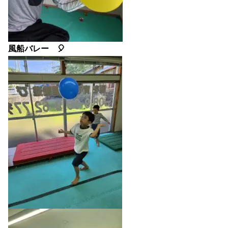
風船バレー 🎈