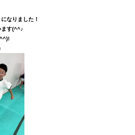
うになりました！
す(^^♪
^)!
)