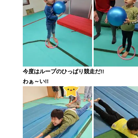
今度はループのひっぱり競走だ!!
わぁ～い!!