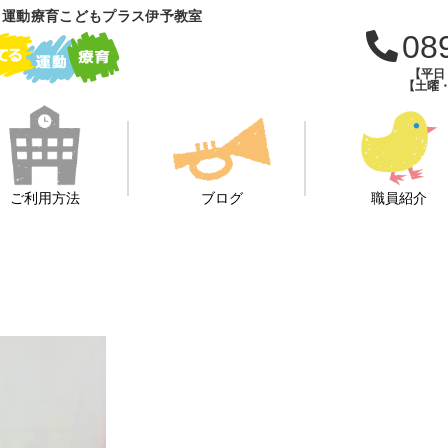
 運動療育こどもプラス伊予教室
08
【平日：
【土曜・
ご利用方法
ブログ
職員紹介