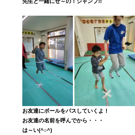
先生と一緒にせ～の！ジャンプ!!
お友達にボールをパスしていくよ！
お友達の名前を呼んでから・・・
は～い(^○^)