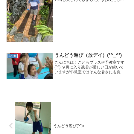
お散歩したよ！ カメラ目線もバッチリ
(o^―^o) ブランコやターザンロープで大
はしゃぎ!(^^)! みんな楽しそうぉ～...
うんどう遊び（放デイ）(*^_^*)
未分類
こんにちは！こどもプラス伊予教室です!
(^^)!９月に入り残暑が厳しい日が続いて
いますが💦教室ではそんな暑さにも負け
ないぐらいこども達の元気な声が響いて
います！(^o^)丿そんなこども達は、毎日
元気にうんどう遊びに取り組んでいま
す！！(^_...
うんどう遊び(^^)♪