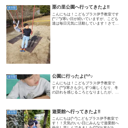
栗の里公園へ行ってきたよ‼
未分類
こんにちは！こどもプラス伊予教室です
(^▽^)/寒い日が続いていますが、こども
達は毎日元気に活動しています！さて、
先日栗の里公園に行ってきましたブラン
コで遊んだり 滑り台で遊んだり・・・
みんな表情がいいね！ ローラー滑り台
は、ちょっと怖いけ...
公園に行ったよ(^^♪
未分類
こんにちは！こどもプラス伊予教室で
す！(^^)/寒さも少しずつ厳しくなり、冬
の訪れを感じるころとなりましたが、こ
どもたちは元気に遊びや活動を楽しんで
います！先日、年賀状作りをして公園に
出掛けてきました！まずは年賀状作り！
さあ、どんな年賀状を...
遊栗館へ行ってきたよ‼
未分類
こんにちは(^-^)こどもプラス伊予教室で
す！！天気のいい日にみんなで遊栗館へ
外出し楽しんできました(^^)/お友だちと