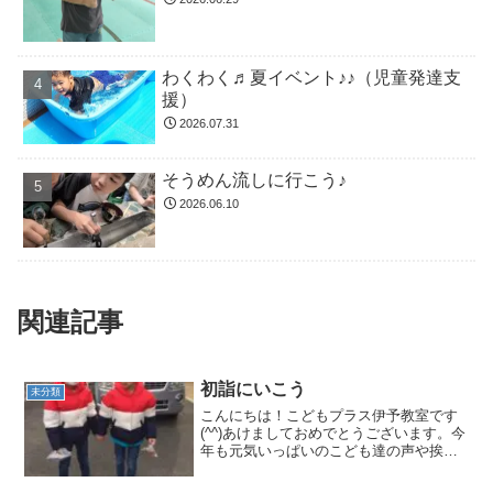
わくわく♬夏イベント♪♪（児童発達支
援）
2026.07.31
そうめん流しに行こう♪
2026.06.10
関連記事
初詣にいこう
未分類
こんにちは！こどもプラス伊予教室です
(^^)あけましておめでとうございます。今
年も元気いっぱいのこども達の声や挨拶
でこどもプラス伊予教室の１年がスター
トしました！今年はじめての行事は地域