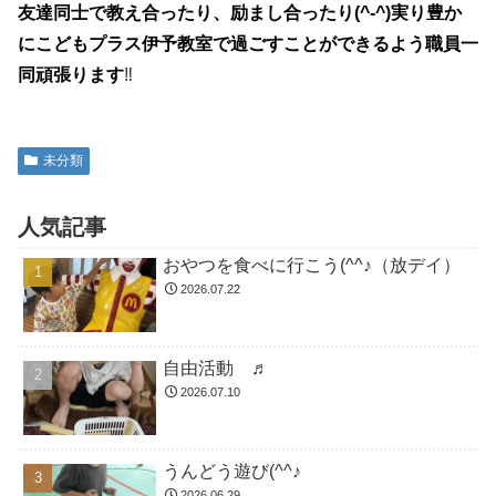
友達同士で教え合ったり、励まし合ったり(^-^)実り豊か
にこどもプラス伊予教室で過ごすことが
できるよう職員一
同頑張ります
‼
未分類
人気記事
おやつを食べに行こう(^^♪（放デイ）
2026.07.22
自由活動 ♬
2026.07.10
うんどう遊び(^^♪
2026.06.29