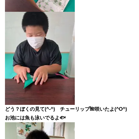
どう？ぼくの見て(^-^) チューリップ🌺咲いたよ(^O^)
お池には魚も泳いでるよ🐟