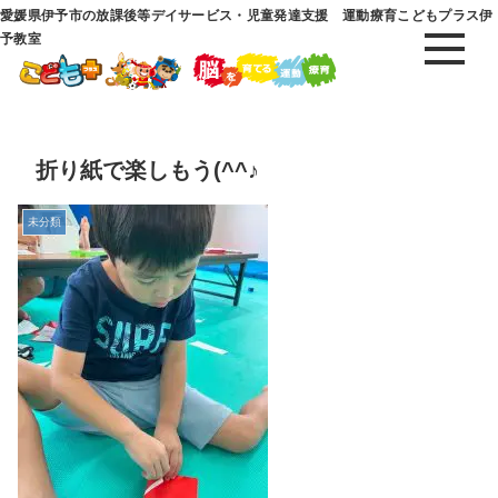
愛媛県伊予市の放課後等デイサービス・児童発達支援 運動療育こどもプラス伊
予教室
折り紙で楽しもう(^^♪
未分類