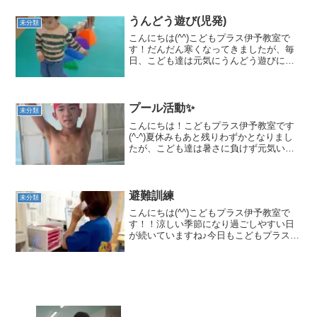
の神社に初詣に出掛けました♪準備万
端！！歩いて神社に出...
うんどう遊び(児発)
未分類
こんにちは(^^)こどもプラス伊予教室で
す！だんだん寒くなってきましたが、毎
日、こども達は元気にうんどう遊びに取
り組みいっぱい体を動かしています＼
(^o^)／バランスボード歩き☆大きさが違
ったり高さも色々だけどしっかり足元を
見て進みます！ ...
プール活動✨
未分類
こんにちは！こどもプラス伊予教室です
(^-^)夏休みもあと残りわずかとなりまし
たが、こども達は暑さに負けず元気いっ
ぱいです(*^^)vみんな楽しみにしているプ
ール活動✨さぁ！準備体操イチ♪ニ♪サン
(^^♪初めはちょっぴりドキドキしていた
けど...
避難訓練
未分類
こんにちは(^^)こどもプラス伊予教室で
す！！涼しい季節になり過ごしやすい日
が続いていますね♪今日もこどもプラス伊
予教室のこども達は元気いっぱいです‼先
日、”避難訓練”を行いました！まずは土砂
災害の避難訓練です。市役所から避難の
連絡が掛かっ...