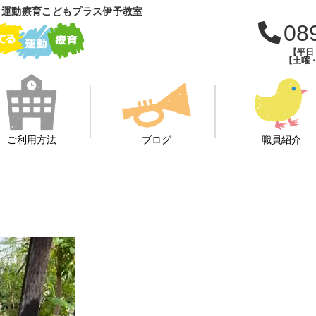
 運動療育こどもプラス伊予教室
08
【平日：
【土曜・
ご利用方法
ブログ
職員紹介