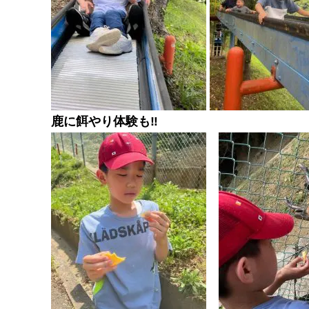
鹿に餌やり体験も‼