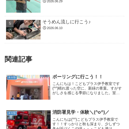
2026.06.29
そうめん流しに行こう♪
2026.06.10
関連記事
ボーリングに行こう！！
未分類
こんにちは！こどもプラス伊予教室です
(^^)晴れ渡った空に、新緑の青葉。すがす
がしさを感じる季節になりました。室内
や戸外に関係なく、こども達は汗ばみな
がらも日々色々な活動や遊びを楽しんで
います!(^^)!教室はいつもこども達の笑顔
でいっぱい...
消防署見学・体験＼(^o^)／
未分類
こんにちは(^^)こどもプラス伊予教室で
す！！すっかりと秋も深まり、少しずつ
冬が近づくこの頃・・・こども達は、こ