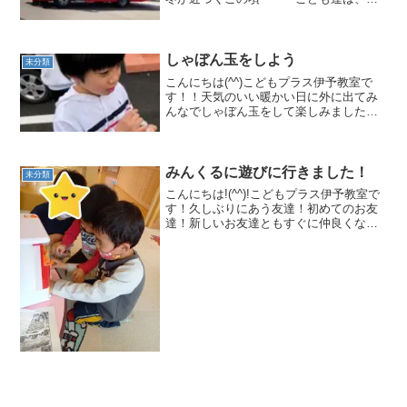
れから一段と寒くなる季節にも負けず元
気いっぱいにうんどう遊びや活動を楽し
んでいます(*^_^*)先日、みんなで゛伊予
消防署゛に見...
しゃぼん玉をしよう
未分類
こんにちは(^^)こどもプラス伊予教室で
す！！天気のいい暖かい日に外に出てみ
んなでしゃぼん玉をして楽しみました
(^O^)しゃぼん玉とんだぁ～♪ 屋根まで
とんだ～♪たくさんのしゃぼん玉に大興奮
(^^♪大きなしゃぼん玉を作る事にも挑
戦！わぁ～い...
みんくるに遊びに行きました！
未分類
こんにちは!(^^)!こどもプラス伊予教室で
す！久しぶりにあう友達！初めてのお友
達！新しいお友達ともすぐに仲良くな
り、楽しく遊んでいます(^^♪みんなで伊
予市子ども総合センターの中にある「み
んくる」へ遊びに行きました！ジュース
の自販機だ！ぼ...